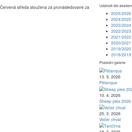
Události dle akadem
e Červená středa sloužena za pronásledované za
2025/202
2024/202
2023/202
2022/202
2021/202
2020/202
2019/202
2018/201
Poslední galerie
13. 5. 2026
Pétanque
10. 4. 2026
Sheep ples 2026
25. 3. 2026
Večer chval
18. 3. 2026