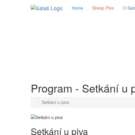
Home
Sheep Ples
O Sala
Program - Setkání u 
Setkání u piva
Setkání u piva