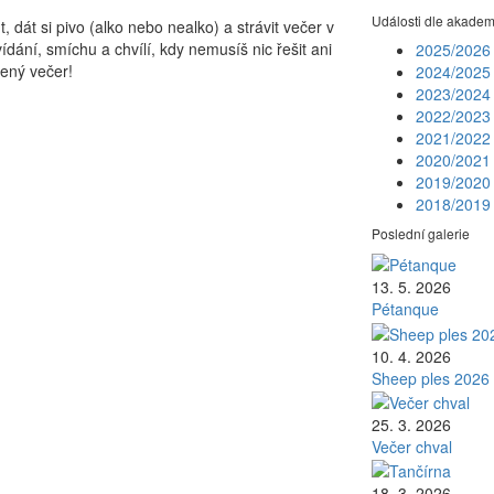
Události dle akadem
, dát si pivo (alko nebo nealko) a strávit večer v
ání, smíchu a chvílí, kdy nemusíš nic řešit ani
2025/202
ený večer!
2024/202
2023/202
2022/202
2021/202
2020/202
2019/202
2018/201
Poslední galerie
13. 5. 2026
Pétanque
10. 4. 2026
Sheep ples 2026
25. 3. 2026
Večer chval
18. 3. 2026