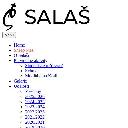
Menu
Home
Sheep Ples
O Salaši
Pravidelné aktivity
Studentské mše svaté
Schola
Modlitba na Kotli
Galerie
Události
Všechny
2025/2026
2024/2025
2023/2024
2022/2023
2021/2022
2020/2021
2019/2020