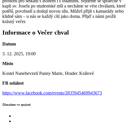
prostoru pro setkání s Bohem i s ostatními. Sejdeme se společně v
kapli sv. Josefa po studentské mši a necháme se vést chválami, které
potěší, povzbudí a dodají novou sílu. Můžeš přijít s kamarády nebo
klidně sám – u nás se každý cítí jako doma. Přijď s námi prožít
krásný večer.
Informace o Večer chval
Datum
3. 12. 2025, 19:00
Místo
Kostel Nanebevzetí Panny Marie, Hradec Králové
FB událost
https://www.facebook.com/events/2835945469943673
Zůstaňme ve spojení