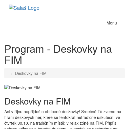
Menu
Program - Deskovky na
FIM
Deskovky na FIM
Deskovky na FIM
Ani v říjnu nepřijdeš o oblíbené deskovky! Srdečně Tě zveme na
hraní deskových her, které se tentokrát netradičně uskuteční ve
čtvrtek 30.10. na tradičním místě: v relax zóně na FIM. Přijď s
dobrou náladou a herním duchem - o zbytek se postaráme my.