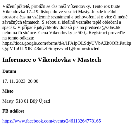
Vážení přátelé, přiblížil se čas naší Víkendovky. Tento rok bude
Víkendovka 17.-19. listopadu ve vesnici Masty. Je zde ideální
prostor a čas na vzájemné seznámení a pohovoření si o více či méně
závažných tématech. S sebou si ideálně vezměte teplé oblečení a
spacák. V případě jakýchkoliv dotazů piš na predseda@salas.hk
nebo na fb stránce. Cena Víkendovky je 500,- Registraci proveďte
na tomto odkazu:
https://docs.google.com/forms/d/e/1FAIpQLSdyUVbAZh0ORiPaulq
QqIV1uULXlE148uLzbSmyezvn41g/formrestricted
Informace o Víkendovka v Mastech
Datum
17. 11. 2023, 20:00
Místo
Masty, 518 01 Bílý Újezd
FB událost
https://www.facebook.com/events/246113264778165