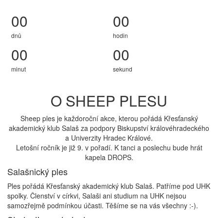
00
00
dnů
hodin
00
00
minut
sekund
O SHEEP PLESU
Sheep ples je každoroční akce, kterou pořádá Křesťanský
akademický klub Salaš za podpory Biskupství královéhradeckého
a Univerzity Hradec Králové.
Letošní ročník je již 9. v pořadí. K tanci a poslechu bude hrát
kapela DROPS.
Salašnický ples
Ples pořádá Křesťanský akademický klub Salaš. Patříme pod UHK
spolky. Členství v církvi, Salaši ani studium na UHK nejsou
samozřejmě podmínkou účasti. Těšíme se na vás všechny :-).