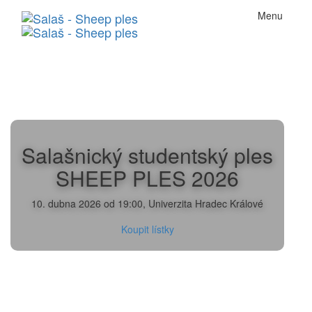
Menu
Salašnický studentský ples
SHEEP PLES 2026
10. dubna 2026 od 19:00, Univerzita Hradec Králové
Koupit lístky